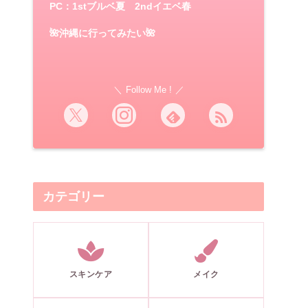
PC：1stブルベ夏 2ndイエベ春
🌺沖縄に行ってみたい🌺
Follow Me !
カテゴリー
スキンケア
メイク