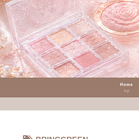
Home
top