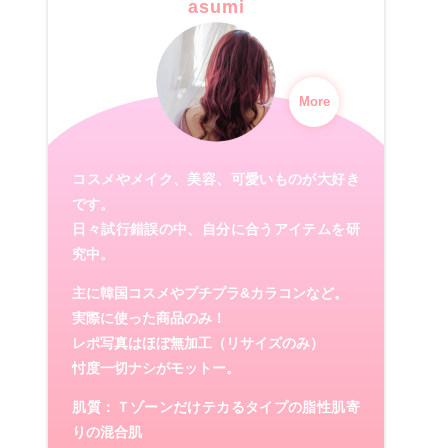
asumi
More
コスメやメイク、美容、可愛いものが大好き
です。
日々試行錯誤の中、自分に合うアイテムを研
究中。
主に韓国コスメやプチプラ&カラコンなど。
実際に使った商品のみ！
レポ写真はほぼ無加工（リサイズのみ）
忖度一切ナシがモットー。
肌質：Ｔゾーンだけテカるタイプの脂性肌寄
りの混合肌