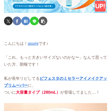
こんにちは！
asumi
です♪
「これ、もっと大きいサイズないのかな〜」なんて思って
いた方、朗報です！
私が長年リピしてる
ビフェスタのミセラーアイメイクアッ
プリムーバー
に、
ついに
大容量タイプ（280mL）
が登場してました…！