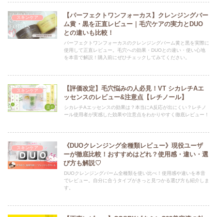
【パーフェクトワンフォーカス】クレンジングバー
スキンケア
ム黄・黒を正直レビュー｜毛穴ケアの実力とDUO
との違いも比較！
パーフェクトワンフォーカスのクレンジングバーム黄と黒を実際に
使用して正直レビュー。毛穴への効果・DUOとの違い・使い心地
を本音で解説！購入前にぜひチェックしてみてください。
【評価改定】毛穴悩みの人必見！VT シカレチAエ
スキンケア
ッセンスのレビュー&注意点【レチノール】
シカレチAエッセンスの効果は？本当にA反応が出にくい？レチノ
ール使用者が実感した効果や注意点をわかりやすく徹底レビュー！
《DUOクレンジング全種類レビュー》現役ユーザ
スキンケア
ーが徹底比較！おすすめはどれ？使用感・違い・選
び方も解説♡
DUOクレンジングバーム全種類を使い比べ！使用感や違いを本音
でレビュー。自分に合うタイプがきっと見つかる選び方も紹介しま
す。