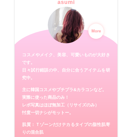
asumi
More
コスメやメイク、美容、可愛いものが大好き
です。
日々試行錯誤の中、自分に合うアイテムを研
究中。
主に韓国コスメやプチプラ&カラコンなど。
実際に使った商品のみ！
レポ写真はほぼ無加工（リサイズのみ）
忖度一切ナシがモットー。
肌質：Ｔゾーンだけテカるタイプの脂性肌寄
りの混合肌