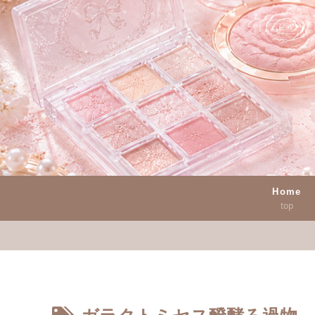
Home
top