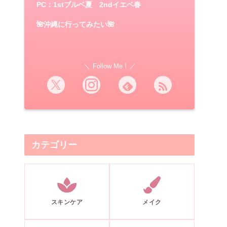
PC：1stブルベ夏 2ndイエベ春
🌺沖縄に行ってみたい🌺
Follow Me !
カテゴリー
スキンケア
メイク