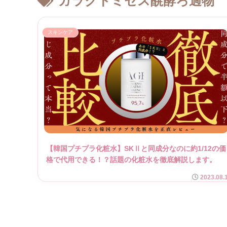
ガラクトミセス醗酵ろ過物
スキンケア
【韓国プチプラ化粧水】SKⅡと同成分なのに約1/12の価
格で代用できる！？話題の化粧水を徹底解説します。
2023.08.