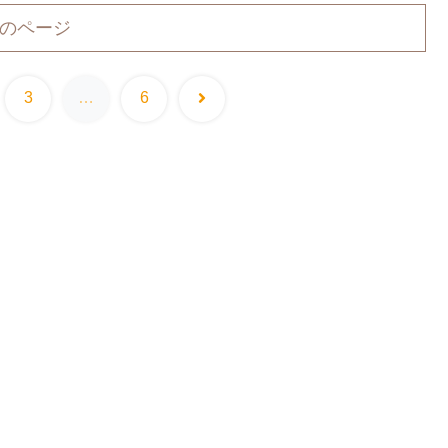
のページ
次
3
…
6
へ