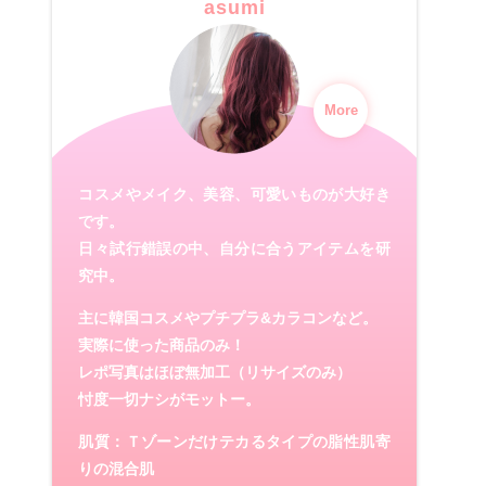
asumi
More
コスメやメイク、美容、可愛いものが大好き
です。
日々試行錯誤の中、自分に合うアイテムを研
究中。
主に韓国コスメやプチプラ&カラコンなど。
実際に使った商品のみ！
レポ写真はほぼ無加工（リサイズのみ）
忖度一切ナシがモットー。
肌質：Ｔゾーンだけテカるタイプの脂性肌寄
りの混合肌