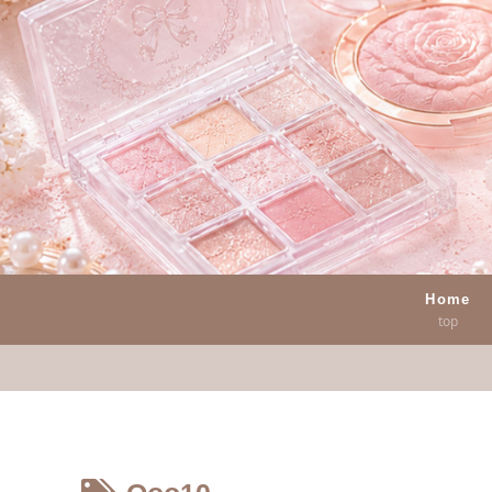
Home
top