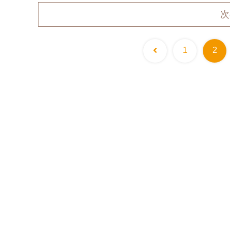
次
前
1
2
へ