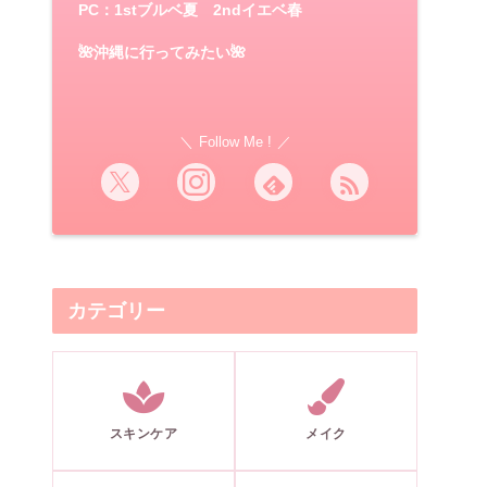
PC：1stブルベ夏 2ndイエベ春
🌺沖縄に行ってみたい🌺
Follow Me !
カテゴリー
スキンケア
メイク